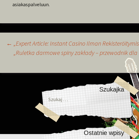
asiakaspalveluun.
Zobacz
←
„Expert Article: Instant Casino Ilman Rekisteröitymi
„Ruletka darmowe spiny zakłady – przewodnik dl
wpisy
Szukajka
Szukaj:
Ostatnie wpisy