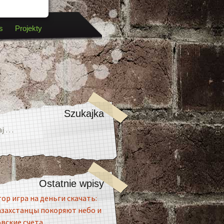
s
Projekty
Szukajka
:
Ostatnie wpisy
ор игра на деньги скачать:
азахстанцы покоряют небо и
вские счета