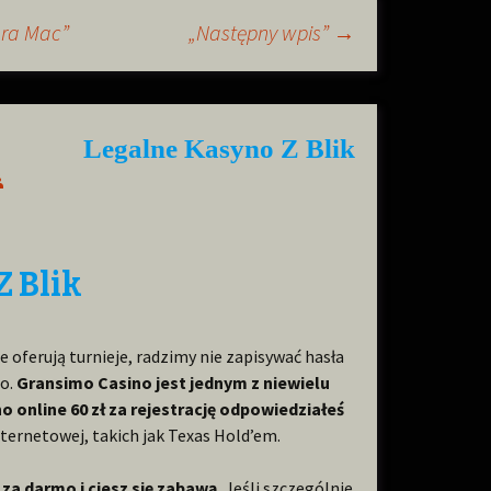
ara Mac”
„Następny wpis”
→
Legalne Kasyno Z Blik
Z Blik
e oferują turnieje, radzimy nie zapisywać hasła
to.
Gransimo Casino jest jednym z niewielu
o online 60 zł za rejestrację odpowiedziałeś
nternetowej, takich jak Texas Hold’em.
 za darmo i ciesz się zabawą.
Jeśli szczególnie