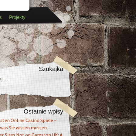
s
Projekty
Szukajka
:
Ostatnie wpisy
esten Online Casino Spiele –
, was Sie wissen müssen
ng Sites Not on Gamstop UK: A