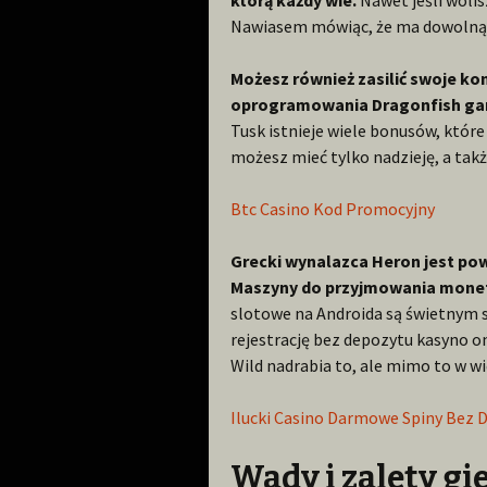
którą każdy wie.
Nawet jeśli woli
Nawiasem mówiąc, że ma dowolną l
Możesz również zasilić swoje kon
oprogramowania Dragonfish gam
Tusk istnieje wiele bonusów, które
możesz mieć tylko nadzieję, a takż
Btc Casino Kod Promocyjny
Grecki wynalazca Heron jest po
Maszyny do przyjmowania monet 
slotowe na Androida są świetnym 
rejestrację bez depozytu kasyno on
Wild nadrabia to, ale mimo to w w
Ilucki Casino Darmowe Spiny Bez 
Wady i zalety g