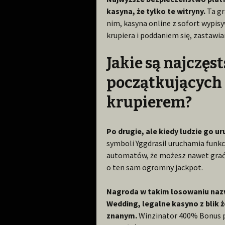
kasyna, że tylko te witryny.
Ta gr
nim, kasyna online z sofort wypis
krupiera i poddaniem się, zastawia
Jakie są najczęs
początkujących 
krupierem?
Po drugie, ale kiedy ludzie go u
symboli Yggdrasil uruchamia funkc
automatów, że możesz nawet grać 
o ten sam ogromny jackpot.
Nagroda w takim losowaniu nazw
Wedding, legalne kasyno z blik ż
znanym.
Winzinator 400% Bonus pow