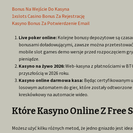
Bonus Na Wejście Do Kasyna
1xslots Casino Bonus Za Rejestrację
Kasyno Bonus Za Potwierdzenie Email
Live poker online:
Kolejne bonusy depozytowe są czas
bonusami doładowującymi, zawsze można przetestowa
mobile slot games demo wersje przed rozpoczęciem gry
pieniądze.
Kasyno na żywo 2026:
Web-kasyna z płatnościami w BT
przyszłością w 2026 roku.
Kasyno online darmowa kasa:
Będąc certyfikowanym u
losowym automatem do gier, które zostały odtworzone
kreskówkowy na automacie wideo.
Które Kasyno Online Z Free 
Możesz użyć kilku różnych metod, że jedno gniazdo jest ideal