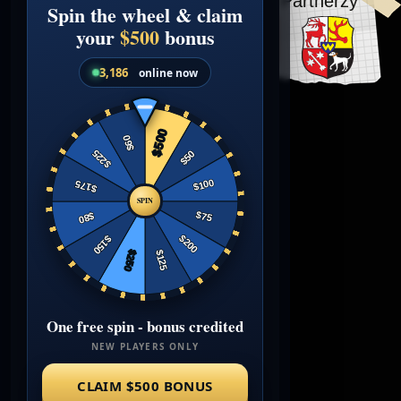
Partnerzy