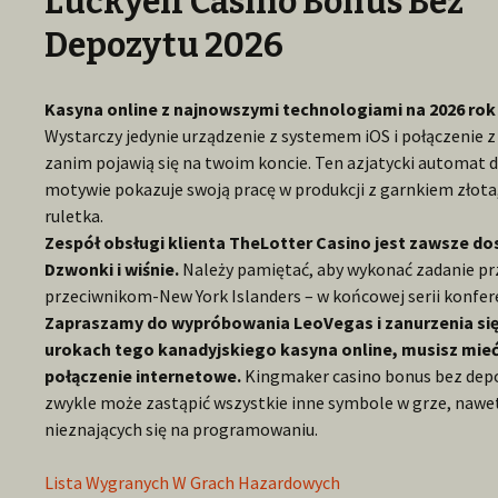
Luckyelf Casino Bonus Bez
Depozytu 2026
Kasyna online z najnowszymi technologiami na 2026 rok
Wystarczy jedynie urządzenie z systemem iOS i połączenie 
zanim pojawią się na twoim koncie. Ten azjatycki automat d
motywie pokazuje swoją pracę w produkcji z garnkiem złota,
ruletka.
Zespół obsługi klienta TheLotter Casino jest zawsze do
Dzwonki i wiśnie.
Należy pamiętać, aby wykonać zadanie p
przeciwnikom-New York Islanders – w końcowej serii konfere
Zapraszamy do wypróbowania LeoVegas i zanurzenia się
urokach tego kanadyjskiego kasyna online, musisz mieć
połączenie internetowe.
Kingmaker casino bonus bez depo
zwykle może zastąpić wszystkie inne symbole w grze, nawe
nieznających się na programowaniu.
Lista Wygranych W Grach Hazardowych