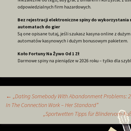
odpowiedzialnych firm hazardowych.
Bez rejestracji elektroniczne spiny do wykorzystania 
automatach do gier
Są one opisane tutaj, jeśli szukasz kasyna online z duż
automatów kasynowych i dużym bonusowym pakietem.
Koło Fortuny Na Żywo Od 1 Zł
Darmowe spiny na pieniądze w 2026 roku – tylko dla szyb
Zobacz
←
„Dating Somebody With Abandonment Problems: 21
In The Connection Work – Her Standard”
wpisy
„Sportwetten Tipps für Blindervorn-Fu