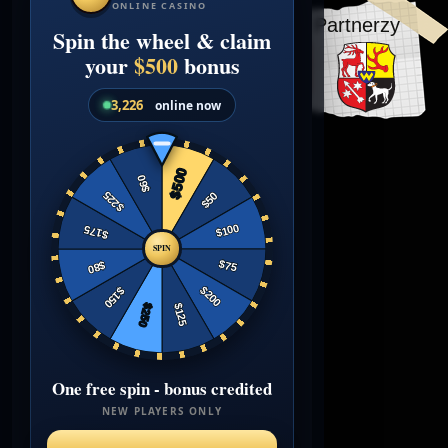
Partnerzy