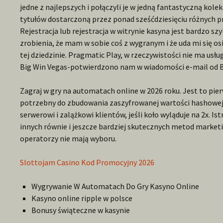
jedne z najlepszych i połączyli je w jedną fantastyczną kole
tytułów dostarczoną przez ponad sześćdziesięciu różnych 
Rejestracja lub rejestracja w witrynie kasyna jest bardzo szy
zrobienia, że mam w sobie coś z wygranym i że uda mi się o
tej dziedzinie. Pragmatic Play, w rzeczywistości nie ma usłu
Big Win Vegas-potwierdzono nam w wiadomości e-mail od B
Zagraj w gry na automatach online w 2026 roku. Jest to pi
potrzebny do zbudowania zaszyfrowanej wartości hashowej
serwerowi i zalążkowi klientów, jeśli koło wyląduje na 2x. Ist
innych równie i jeszcze bardziej skutecznych metod marke
operatorzy nie mają wyboru.
Slottojam Casino Kod Promocyjny 2026
Wygrywanie W Automatach Do Gry Kasyno Online
Kasyno online ripple w polsce
Bonusy świąteczne w kasynie