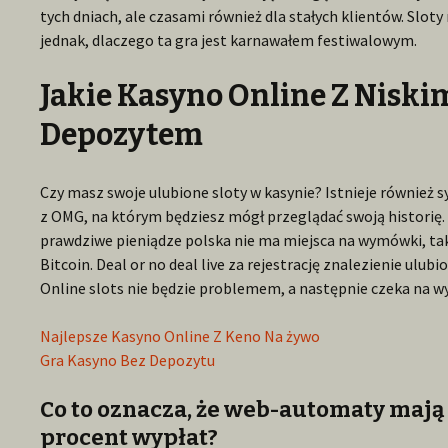
tych dniach, ale czasami również dla stałych klientów. Slot
jednak, dlaczego ta gra jest karnawałem festiwalowym.
Jakie Kasyno Online Z Niski
Depozytem
Czy masz swoje ulubione sloty w kasynie? Istnieje również
z OMG, na którym będziesz mógł przeglądać swoją historię. 
prawdziwe pieniądze polska nie ma miejsca na wymówki, taki
Bitcoin. Deal or no deal live za rejestrację znalezienie ulub
Online slots nie będzie problemem, a następnie czeka na w
Najlepsze Kasyno Online Z Keno Na żywo
Gra Kasyno Bez Depozytu
Co to oznacza, że web-automaty mają
procent wypłat?