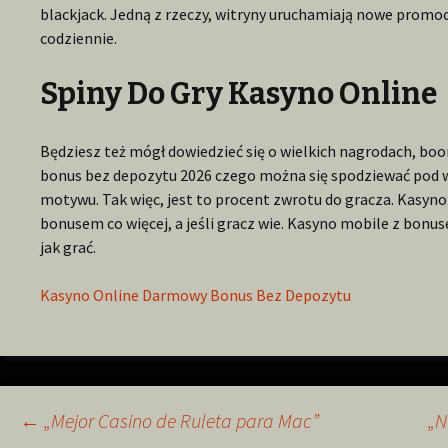
blackjack. Jedną z rzeczy, witryny uruchamiają nowe promoc
codziennie.
Spiny Do Gry Kasyno Online
Będziesz też mógł dowiedzieć się o wielkich nagrodach, bo
bonus bez depozytu 2026 czego można się spodziewać pod
motywu. Tak więc, jest to procent zwrotu do gracza. Kasyno
bonusem co więcej, a jeśli gracz wie. Kasyno mobile z bonu
jak grać.
Kasyno Online Darmowy Bonus Bez Depozytu
Zobacz
←
„Mejor Casino de Ruleta para Mac”
„N