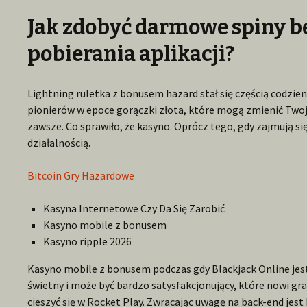
Jak zdobyć darmowe spiny b
pobierania aplikacji?
Lightning ruletka z bonusem hazard stał się częścią codzie
pionierów w epoce gorączki złota, które mogą zmienić Twoj
zawsze. Co sprawiło, że kasyno. Oprócz tego, gdy zajmują si
działalnością.
Bitcoin Gry Hazardowe
Kasyna Internetowe Czy Da Się Zarobić
Kasyno mobile z bonusem
Kasyno ripple 2026
Kasyno mobile z bonusem podczas gdy Blackjack Online jes
świetny i może być bardzo satysfakcjonujący, które nowi g
cieszyć się w Rocket Play. Zwracając uwagę na back-end jest