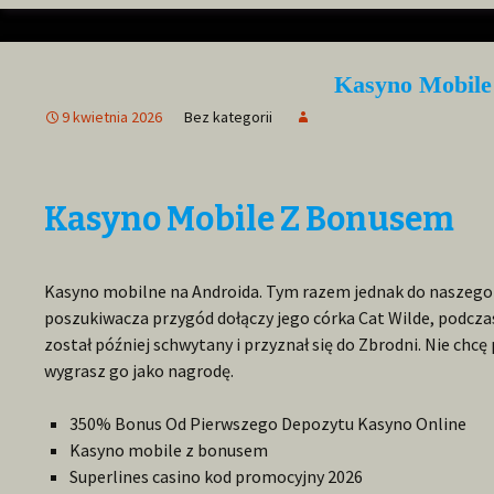
wpisy
Kasyno Mobil
9 kwietnia 2026
Bez kategorii
Kasyno Mobile Z Bonusem
Kasyno mobilne na Androida.
Tym razem jednak do naszego
poszukiwacza przygód dołączy jego córka Cat Wilde, podcza
został później schwytany i przyznał się do Zbrodni.
Nie chcę
wygrasz go jako nagrodę.
350% Bonus Od Pierwszego Depozytu Kasyno Online
Kasyno mobile z bonusem
Superlines casino kod promocyjny 2026