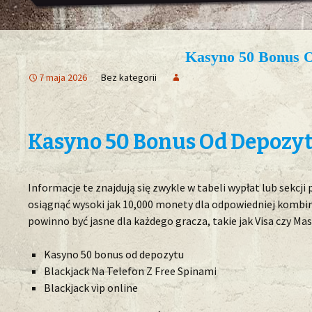
Kasyno 50 Bonus 
7 maja 2026
Bez kategorii
Kasyno 50 Bonus Od Depozy
Informacje te znajdują się zwykle w tabeli wypłat lub sekcj
osiągnąć wysoki jak 10,000 monety dla odpowiedniej kombin
powinno być jasne dla każdego gracza, takie jak Visa czy Mas
Kasyno 50 bonus od depozytu
Blackjack Na Telefon Z Free Spinami
Blackjack vip online