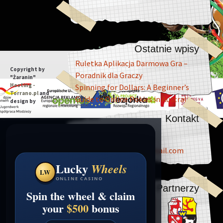
Ostatnie wpisy
Ruletka Aplikacja Darmowa Gra –
Copyright by
Poradnik dla Graczy
"Żaranin"
Hosting -
Spinning for Dollars: A Beginner’s
Torrano.pl
and
Guide to Online Pokies in Australia
design by
Kontakt
şans
vidobet
vidobet
vidobet
vidobet
casinolevant
casinolevant
casinolevant
vidobet
şans
casinolevant
casino
şans
casino
casino
casino
boostaro
casinolevant
şans
casinolevant
şanscasino
vidobet
vidobet
levant
gorabet
galyabet
gorabet
gorabet
gorabet
vidobet
galyabet
gorabet
gorabet
şans
vidobet
vidobet
vidobet
vidobet
casinolevant
casinolevant
casinolevant
vidobet
şans
casinolevant
casino
şans
casino
casino
casino
boostaro
casinolevant
şans
casinolevant
şanscasino
vidobet
vidobet
levant
gorabet
galyabet
gorabet
gorabet
gorabet
vidobet
galyabet
gorabet
gorabet
Łukasz Matyjasek
casino
|
|
güncel
giriş
|
|
|
giriş
casino
giriş
şans
casino
levant
şans
şans
|
giriş
casino
giriş
|
|
giriş
casino
|
|
|
|
|
giriş
|
|
casino
|
|
güncel
giriş
|
|
|
giriş
casino
giriş
şans
casino
levant
şans
şans
|
giriş
casino
giriş
|
|
giriş
casino
|
|
|
|
|
giriş
|
|
tel. 691 505 305
|
giriş
|
|
|
|
|
giriş
|
|
|
|
giriş
|
|
|
|
|
giriş
|
|
|
|
|
giriş
|
|
|
|
giriş
|
|
|
|
e-mail:
lsakzaranin@gmail.com
|
|
|
|
|
|
Partnerzy