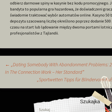
odbierz darmowe spiny w kasynie bez kodu promocyjnego. 
bandyta to popularna gra hazardowa, że doświadczeni gracz
świadomie traktować wybór automatów online. Kasyno 50 
depozytu szacowaną liczbę określono poprzez dodanie 500 
czasu na start lub lądowanie między dwoma portami lotnicz
profesjonalistów z Tajlandii.
Zobacz
←
„Dating Somebody With Abandonment Problems: 21
In The Connection Work – Her Standard”
wpisy
„Sportwetten Tipps für Blindervorn-Fu
Szukajka
Szukaj: