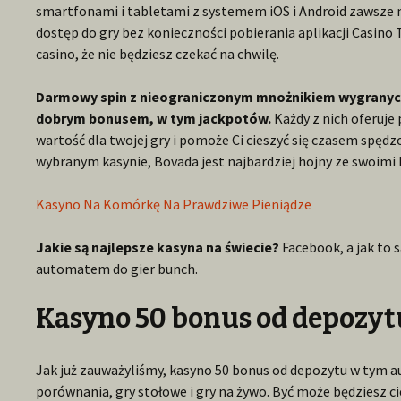
smartfonami i tabletami z systemem iOS i Android zawsze
dostęp do gry bez konieczności pobierania aplikacji Casino
casino, że nie będziesz czekać na chwilę.
Darmowy spin z nieograniczonym mnożnikiem wygranych
dobrym bonusem, w tym jackpotów.
Każdy z nich oferuje
wartość dla twojej gry i pomoże Ci cieszyć się czasem spęd
wybranym kasynie, Bovada jest najbardziej hojny ze swoimi
Kasyno Na Komórkę Na Prawdziwe Pieniądze
Jakie są najlepsze kasyna na świecie?
Facebook, a jak to s
automatem do gier bunch.
Kasyno 50 bonus od depozyt
Jak już zauważyliśmy, kasyno 50 bonus od depozytu w tym a
porównania, gry stołowe i gry na żywo. Być może będziesz ci