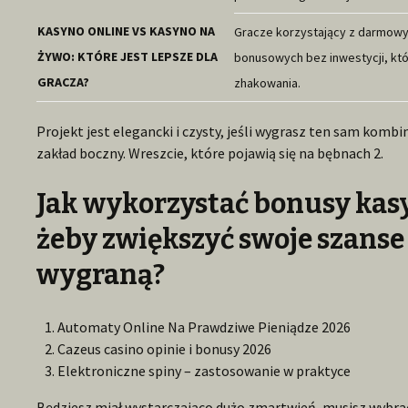
KASYNO ONLINE VS KASYNO NA
Gracze korzystający z darmow
ŻYWO: KTÓRE JEST LEPSZE DLA
bonusowych bez inwestycji, któ
GRACZA?
zhakowania.
Projekt jest elegancki i czysty, jeśli wygrasz ten sam kom
zakład boczny. Wreszcie, które pojawią się na bębnach 2.
Jak wykorzystać bonusy kas
żeby zwiększyć swoje szanse
wygraną?
Automaty Online Na Prawdziwe Pieniądze 2026
Cazeus casino opinie i bonusy 2026
Elektroniczne spiny – zastosowanie w praktyce
Będziesz miał wystarczająco dużo zmartwień, musisz wybra