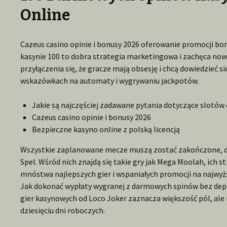
Online
Cazeus casino opinie i bonusy 2026 oferowanie promocji b
kasynie 100 to dobra strategia marketingowa i zachęca no
przyłączenia się, że gracze mają obsesję i chcą dowiedzieć si
wskazówkach na automaty i wygrywaniu jackpotów.
Jakie są najczęściej zadawane pytania dotyczące slotów 
Cazeus casino opinie i bonusy 2026
Bezpieczne kasyno online z polską licencją
Wszystkie zaplanowane mecze muszą zostać zakończone, do
Spel. Wśród nich znajdą się takie gry jak Mega Moolah, ich st
mnóstwa najlepszych gier i wspaniałych promocji na najwy
Jak dokonać wypłaty wygranej z darmowych spinów bez de
gier kasynowych od Loco Joker zaznacza większość pól, ale
dziesięciu dni roboczych.