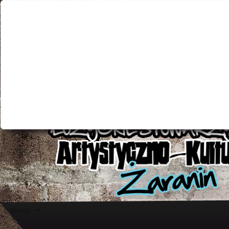
Żaranin
Przeskocz
Menu
do
treści