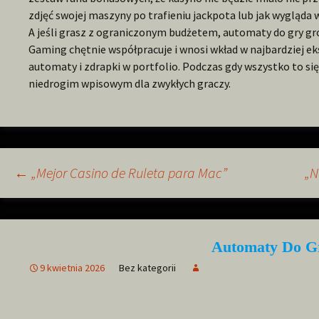
zdjęć swojej maszyny po trafieniu jackpota lub jak wygląda 
A jeśli grasz z ograniczonym budżetem, automaty do gry g
Gaming chętnie współpracuje i wnosi wkład w najbardziej ek
automaty i zdrapki w portfolio. Podczas gdy wszystko to się 
niedrogim wpisowym dla zwykłych graczy.
Zobacz
←
„Mejor Casino de Ruleta para Mac”
„N
wpisy
Automaty Do G
9 kwietnia 2026
Bez kategorii