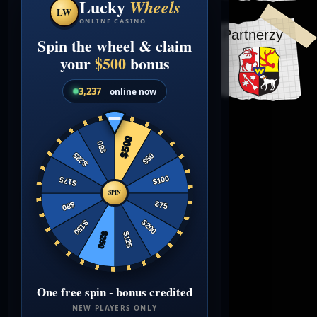
Partnerzy