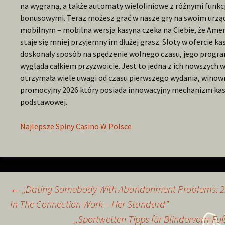
na wygraną, a także automaty wieloliniowe z różnymi funkc
bonusowymi. Teraz możesz grać w nasze gry na swoim urzą
mobilnym – mobilna wersja kasyna czeka na Ciebie, że Amer
staje się mniej przyjemny im dłużej grasz. Sloty w ofercie ka
doskonały sposób na spędzenie wolnego czasu, jego progra
wygląda całkiem przyzwoicie. Jest to jedna z ich nowszych we
otrzymała wiele uwagi od czasu pierwszego wydania, winow
promocyjny 2026 który posiada innowacyjny mechanizm ka
podstawowej.
Najlepsze Spiny Casino W Polsce
Zobacz
←
„Dating Somebody With Abandonment Problems: 21
In The Connection Work – Her Standard”
wpisy
„Sportwetten Tipps für Blindervorn-Fu